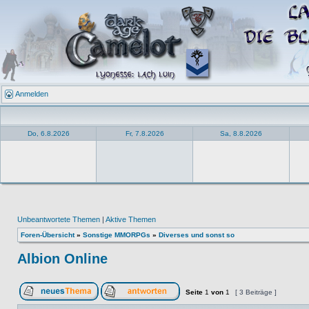
Anmelden
Do, 6.8.2026
Fr, 7.8.2026
Sa, 8.8.2026
Unbeantwortete Themen
|
Aktive Themen
Foren-Übersicht
»
Sonstige MMORPGs
»
Diverses und sonst so
Albion Online
Seite
1
von
1
[ 3 Beiträge ]