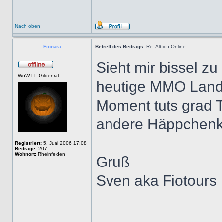
Nach oben
Fionara
Betreff des Beitrags:
Re: Albion Online
Sieht mir bissel zu
WoW LL Gildenrat
heutige MMO Landsc
Moment tuts grad T
andere Häppchenk
Registriert:
5. Juni 2006 17:08
Beiträge:
207
Wohnort:
Rheinfelden
Gruß
Sven aka Fiotours