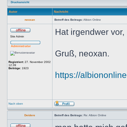
Druckansicht
Autor
Nachricht
neoxan
Betreff des Beitrags:
Albion Online
Hat irgendwer vor,
Site Admin
Gruß, neoxan.
Registriert:
27. November 2002
12:39
Beiträge:
1923
https://albiononli
Nach oben
Deidere
Betreff des Beitrags:
Re: Albion Online