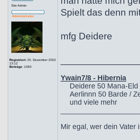
man hatte mich gef
Site Admin
Spielt das denn mi
mfg Deidere
______________
Registriert:
20. Dezember 2002
13:12
Beiträge:
1083
Ywain7/8 - Hibernia
Deidere 50 Mana-Eld
Aerlinnn 50 Barde / Z
und viele mehr
___________________
Mir egal, wer dein Vater 