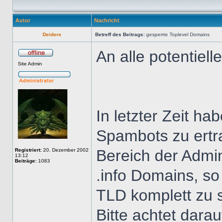
Autor
Nachricht
Deidere
Betreff des Beitrags:
gesperrte Toplevel Domains
An alle potentiel
Site Admin
In letzter Zeit h
Spambots zu ertr
Bereich der Admin
Registriert:
20. Dezember 2002
13:12
Beiträge:
1083
.info Domains, so
TLD komplett zu 
Bitte achtet dara