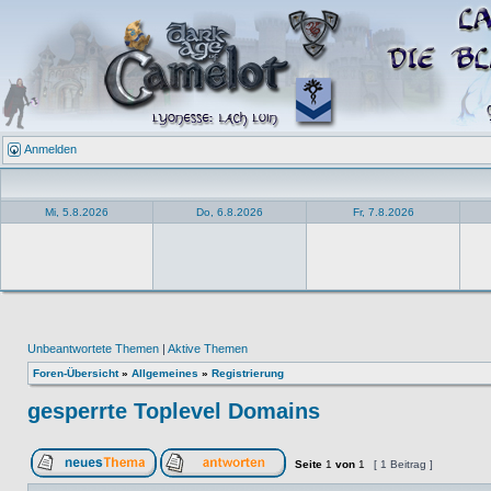
Anmelden
Mi, 5.8.2026
Do, 6.8.2026
Fr, 7.8.2026
Unbeantwortete Themen
|
Aktive Themen
Foren-Übersicht
»
Allgemeines
»
Registrierung
gesperrte Toplevel Domains
Seite
1
von
1
[ 1 Beitrag ]