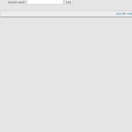
Suche nach:
Ext JS
•
Im