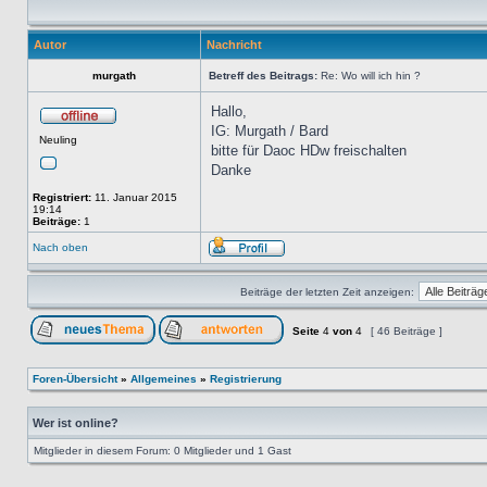
Autor
Nachricht
murgath
Betreff des Beitrags:
Re: Wo will ich hin ?
Hallo,
IG: Murgath / Bard
Neuling
bitte für Daoc HDw freischalten
Danke
Registriert:
11. Januar 2015
19:14
Beiträge:
1
Nach oben
Beiträge der letzten Zeit anzeigen:
Seite
4
von
4
[ 46 Beiträge ]
Foren-Übersicht
»
Allgemeines
»
Registrierung
Wer ist online?
Mitglieder in diesem Forum: 0 Mitglieder und 1 Gast