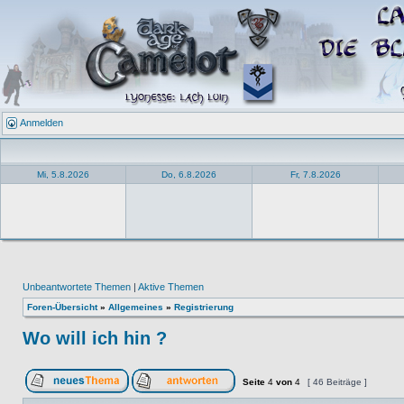
Anmelden
Mi, 5.8.2026
Do, 6.8.2026
Fr, 7.8.2026
Unbeantwortete Themen
|
Aktive Themen
Foren-Übersicht
»
Allgemeines
»
Registrierung
Wo will ich hin ?
Seite
4
von
4
[ 46 Beiträge ]