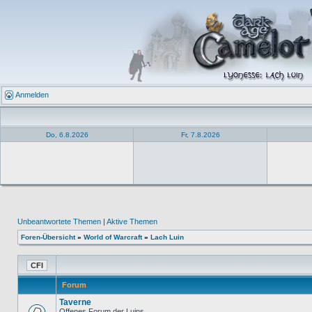
Anmelden
Do, 6.8.2026
Fr, 7.8.2026
Unbeantwortete Themen
|
Aktive Themen
Foren-Übersicht
»
World of Warcraft
»
Lach Luin
Forum
Taverne
Offenes Forum der Luins...