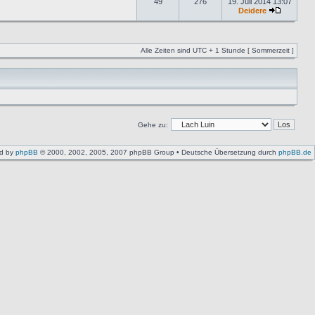
49
276
19. Juli 2014 13:07
Deidere
Alle Zeiten sind UTC + 1 Stunde [ Sommerzeit ]
Gehe zu:
d by
phpBB
© 2000, 2002, 2005, 2007 phpBB Group • Deutsche Übersetzung durch
phpBB.de