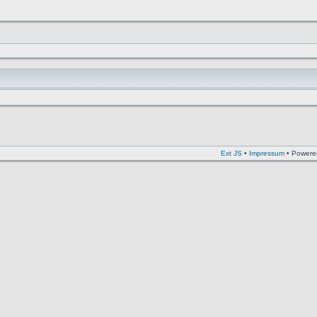
Ext JS
•
Impressum
• Powere