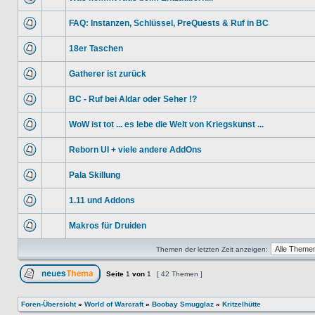
FAQ: Instanzen, Schlüssel, PreQuests & Ruf in BC
18er Taschen
Gatherer ist zurück
BC - Ruf bei Aldar oder Seher !?
WoW ist tot ... es lebe die Welt von Kriegskunst ...
Reborn UI + viele andere AddOns
Pala Skillung
1.11 und Addons
Makros für Druiden
Themen der letzten Zeit anzeigen:
Seite
1
von
1
[ 42 Themen ]
Foren-Übersicht
»
World of Warcraft
»
Boobay Smugglaz
»
Kritzelhütte