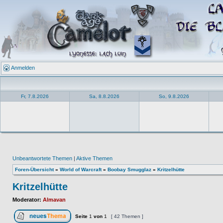
Anmelden
Fr, 7.8.2026
Sa, 8.8.2026
So, 9.8.2026
Unbeantwortete Themen
|
Aktive Themen
Foren-Übersicht
»
World of Warcraft
»
Boobay Smugglaz
»
Kritzelhütte
Kritzelhütte
Moderator:
Almavan
Seite
1
von
1
[ 42 Themen ]