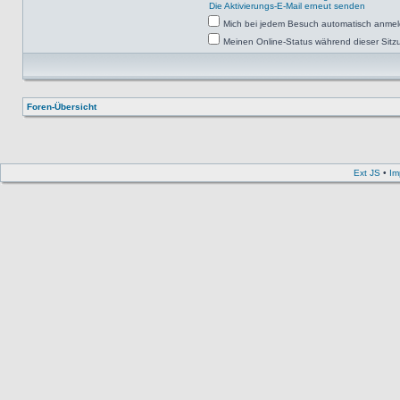
Die Aktivierungs-E-Mail erneut senden
Mich bei jedem Besuch automatisch anme
Meinen Online-Status während dieser Sitz
Foren-Übersicht
Ext JS
•
Im