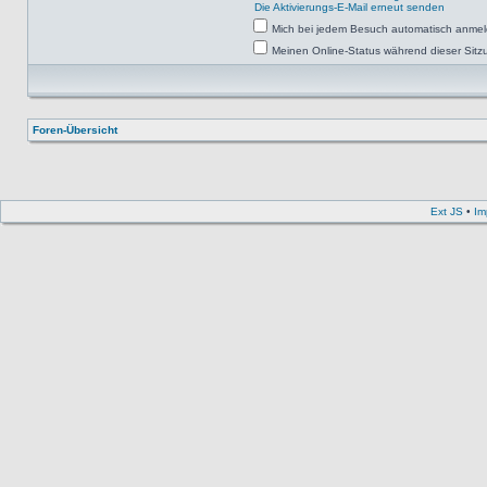
Die Aktivierungs-E-Mail erneut senden
Mich bei jedem Besuch automatisch anme
Meinen Online-Status während dieser Sitz
Foren-Übersicht
Ext JS
•
Im