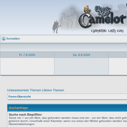
Anmelden
Fr, 7.8.2026
Sa, 8.8.2026
Unbeantwortete Themen
|
Aktive Themen
Foren-Übersicht
Suchanfrage
Suche nach Begriffen:
Setze ein
+
vor ein Wort, das gefunden werden muss und ein
-
vor ein Wort, das nicht g
getrennt durch
|
innerhalb einer Klammer, wenn nur eines der Wörter gefunden werden muss.
Übereinstimmungen.