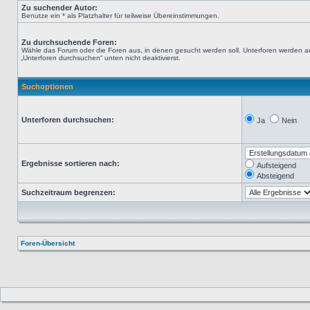
Zu suchender Autor:
Benutze ein * als Platzhalter für teilweise Übereinstimmungen.
Zu durchsuchende Foren:
Wähle das Forum oder die Foren aus, in denen gesucht werden soll. Unterforen werden au
„Unterforen durchsuchen“ unten nicht deaktivierst.
Suchoptionen
Unterforen durchsuchen:
Ja
Nein
Ergebnisse sortieren nach:
Aufsteigend
Absteigend
Suchzeitraum begrenzen:
Foren-Übersicht