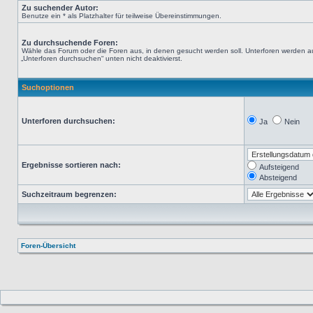
Zu suchender Autor:
Benutze ein * als Platzhalter für teilweise Übereinstimmungen.
Zu durchsuchende Foren:
Wähle das Forum oder die Foren aus, in denen gesucht werden soll. Unterforen werden au
„Unterforen durchsuchen“ unten nicht deaktivierst.
Suchoptionen
Unterforen durchsuchen:
Ja
Nein
Ergebnisse sortieren nach:
Aufsteigend
Absteigend
Suchzeitraum begrenzen:
Foren-Übersicht