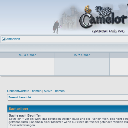
Anmelden
Do, 6.8.2026
Fr, 7.8.2026
Unbeantwortete Themen
|
Aktive Themen
Foren-Übersicht
Suchanfrage
Suche nach Begriffen:
Setze ein
+
vor ein Wort, das gefunden werden muss und ein
-
vor ein Wort, das nicht g
getrennt durch
|
innerhalb einer Klammer, wenn nur eines der Wörter gefunden werden muss.
Übereinstimmungen.