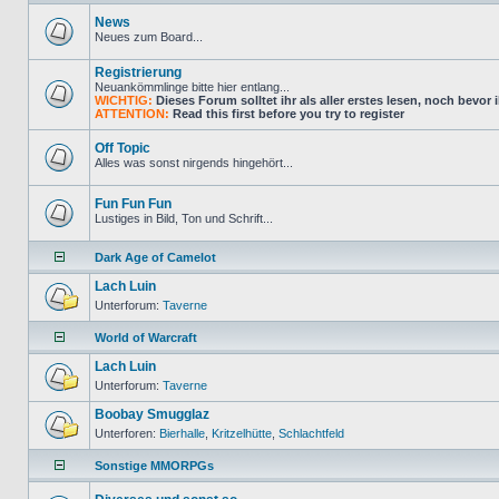
News
Neues zum Board...
Registrierung
Neuankömmlinge bitte hier entlang...
WICHTIG:
Dieses Forum solltet ihr als aller erstes lesen, noch bevor i
ATTENTION:
Read this first before you try to register
Off Topic
Alles was sonst nirgends hingehört...
Fun Fun Fun
Lustiges in Bild, Ton und Schrift...
Dark Age of Camelot
Lach Luin
Unterforum:
Taverne
World of Warcraft
Lach Luin
Unterforum:
Taverne
Boobay Smugglaz
Unterforen:
Bierhalle
,
Kritzelhütte
,
Schlachtfeld
Sonstige MMORPGs