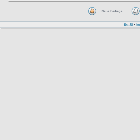
Neue Beiträge
Ext JS
•
Im