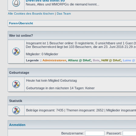
Diverses und sonst so
Neues, Altes und MMORPGs die niemand kennt...
Alle Cookies des Boards löschen
|
Das Team
Foren-Übersicht
Wer ist online?
Insgesamt ist
1
Besucher online: 0 registrierte, 0 unsichtbare und 1 Gast 
Der Besucherrekord liegt bei
103
Besuchern, die am 23. Juni 2016 21:29 ze
Mitglieder: 0 Mitglieder
Legende ::
Administratoren
,
Allianz @ DAoC
,
Bots
,
HdW @ DAoC
,
Luins @ 
Geburtstage
Heute hat kein Mitglied Geburtstag
Geburtstage in den nächsten 14 Tagen: Keiner
Statistik
Beiträge insgesamt:
7435
| Themen insgesamt:
2652
| Mitglieder insgesam
Anmelden
Benutzername:
Passwort: