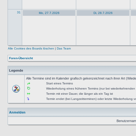
31
Mo, 27.7.2026
Di, 28.7.2026
Alle Cookies des Boards löschen
|
Das Team
Foren-Übersicht
Legende
Alle Termine sind im Kalender grafisch gekenzeichnet nach ihrer Art (Wiede
Start eines Termins
Wiederholung eines früheren Termins (nur bei wiederkehrenden
Termin mit einer Dauer, die länger als ein Tag ist
Termin endet (bei Langzeitterminen) oder letzte Wiederholung
Anmelden
Benutzernam