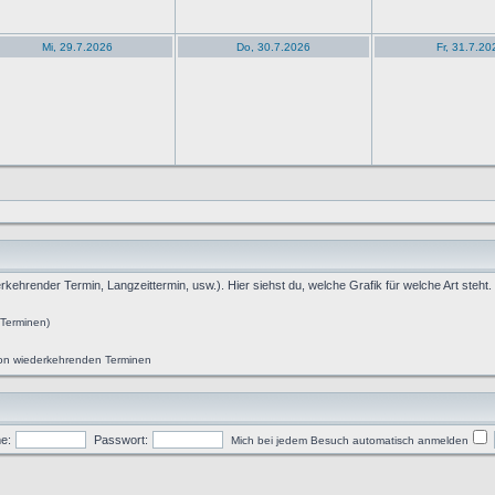
Mi, 29.7.2026
Do, 30.7.2026
Fr, 31.7.20
rkehrender Termin, Langzeittermin, usw.). Hier siehst du, welche Grafik für welche Art steht.
 Terminen)
 von wiederkehrenden Terminen
e:
Passwort:
Mich bei jedem Besuch automatisch anmelden