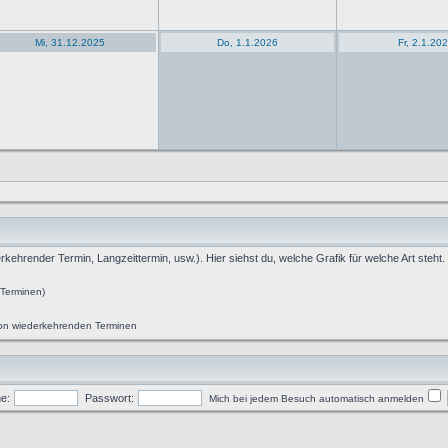
Mi, 31.12.2025
Do, 1.1.2026
Fr, 2.1.20
rkehrender Termin, Langzeittermin, usw.). Hier siehst du, welche Grafik für welche Art steht.
 Terminen)
 von wiederkehrenden Terminen
e:
Passwort:
Mich bei jedem Besuch automatisch anmelden