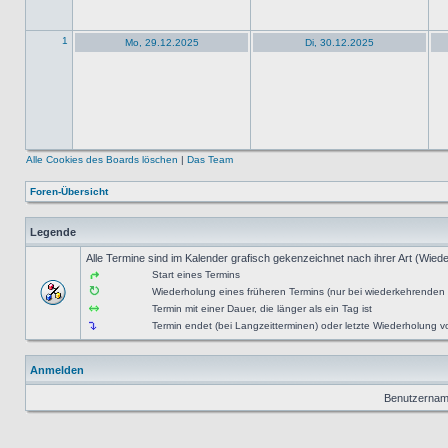
1
Mo, 29.12.2025
Di, 30.12.2025
Alle Cookies des Boards löschen
|
Das Team
Foren-Übersicht
Legende
Alle Termine sind im Kalender grafisch gekenzeichnet nach ihrer Art (Wiede
Start eines Termins
Wiederholung eines früheren Termins (nur bei wiederkehrenden
Termin mit einer Dauer, die länger als ein Tag ist
Termin endet (bei Langzeitterminen) oder letzte Wiederholung
Anmelden
Benutzernam