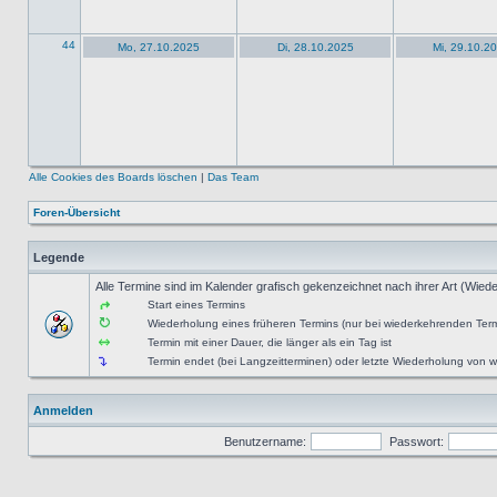
44
Mo, 27.10.2025
Di, 28.10.2025
Mi, 29.10.2
Alle Cookies des Boards löschen
|
Das Team
Foren-Übersicht
Legende
Alle Termine sind im Kalender grafisch gekenzeichnet nach ihrer Art (Wiede
Start eines Termins
Wiederholung eines früheren Termins (nur bei wiederkehrenden Ter
Termin mit einer Dauer, die länger als ein Tag ist
Termin endet (bei Langzeitterminen) oder letzte Wiederholung von
Anmelden
Benutzername:
Passwort: