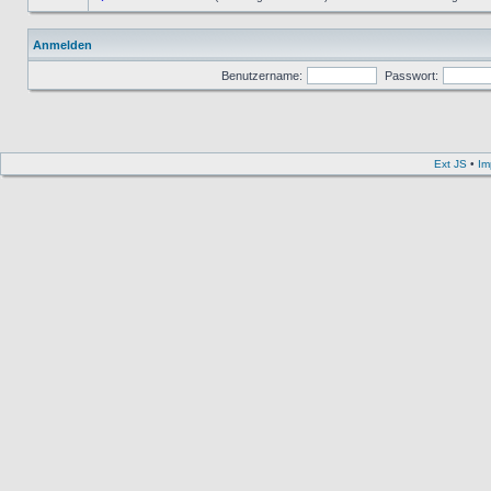
Anmelden
Benutzername:
Passwort:
Ext JS
•
Im