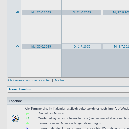
26
Mo, 23.6.2025
Di, 24.6.2025
Mi, 25.6.20
27
Mo, 30.6.2025
Di, 1.7.2025
Mi, 2.7.20
Alle Cookies des Boards löschen
|
Das Team
Foren-Übersicht
Legende
Alle Termine sind im Kalender grafisch gekenzeichnet nach ihrer Art (Wiede
Start eines Termins
Wiederholung eines früheren Termins (nur bei wiederkehrenden Ter
Termin mit einer Dauer, die länger als ein Tag ist
Termin endet (bei Langzeitterminen) oder letzte Wiederholung von