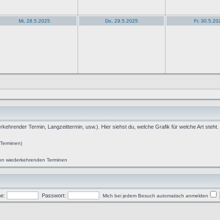
Mi, 28.5.2025
Do, 29.5.2025
Fr, 30.5.20
rkehrender Termin, Langzeittermin, usw.). Hier siehst du, welche Grafik für welche Art steht.
 Terminen)
 von wiederkehrenden Terminen
e:
Passwort:
Mich bei jedem Besuch automatisch anmelden