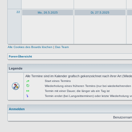
22
Mo, 26.5.2025
Di, 27.5.2025
Alle Cookies des Boards löschen
|
Das Team
Foren-Übersicht
Legende
Alle Termine sind im Kalender grafisch gekenzeichnet nach ihrer Art (Wiede
Start eines Termins
Wiederholung eines früheren Termins (nur bei wiederkehrenden
Termin mit einer Dauer, die länger als ein Tag ist
Termin endet (bei Langzeitterminen) oder letzte Wiederholung
Anmelden
Benutzernam