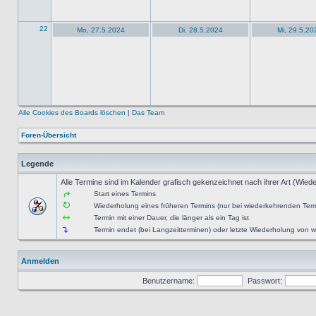
22
Mo, 27.5.2024
Di, 28.5.2024
Mi, 29.5.20
Alle Cookies des Boards löschen
|
Das Team
Foren-Übersicht
Legende
Alle Termine sind im Kalender grafisch gekenzeichnet nach ihrer Art (Wiede
Start eines Termins
Wiederholung eines früheren Termins (nur bei wiederkehrenden Ter
Termin mit einer Dauer, die länger als ein Tag ist
Termin endet (bei Langzeitterminen) oder letzte Wiederholung von
Anmelden
Benutzername:
Passwort: