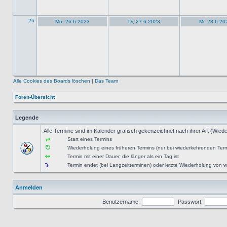
26
Mo, 26.6.2023
Di, 27.6.2023
Mi, 28.6.20
Alle Cookies des Boards löschen
|
Das Team
Foren-Übersicht
Legende
Alle Termine sind im Kalender grafisch gekenzeichnet nach ihrer Art (Wiede
Start eines Termins
Wiederholung eines früheren Termins (nur bei wiederkehrenden Ter
Termin mit einer Dauer, die länger als ein Tag ist
Termin endet (bei Langzeitterminen) oder letzte Wiederholung von
Anmelden
Benutzername:
Passwort: