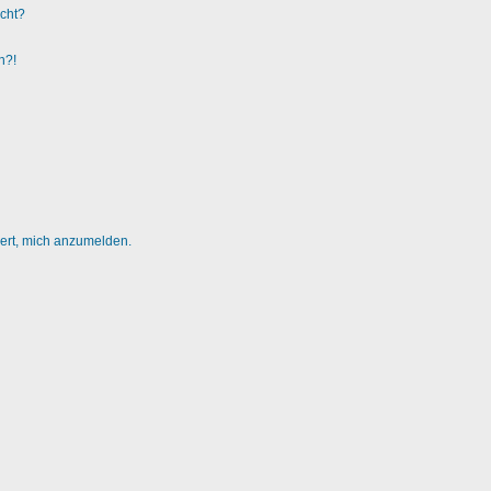
ucht?
n?!
dert, mich anzumelden.