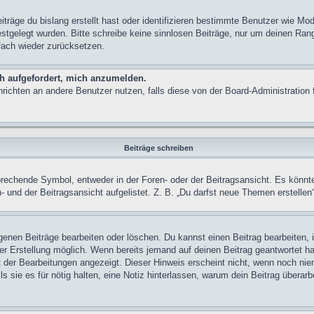
träge du bislang erstellt hast oder identifizieren bestimmte Benutzer wie M
festgelegt wurden. Bitte schreibe keine sinnlosen Beiträge, nur um deinen Ra
fach wieder zurücksetzen.
ch aufgefordert, mich anzumelden.
achrichten an andere Benutzer nutzen, falls diese von der Board-Administrati
Beiträge schreiben
chende Symbol, entweder in der Foren- oder der Beitragsansicht. Es könnte se
 und der Beitragsansicht aufgelistet. Z. B. „Du darfst neue Themen erstelle
igenen Beiträge bearbeiten oder löschen. Du kannst einen Beitrag bearbeiten
ner Erstellung möglich. Wenn bereits jemand auf deinen Beitrag geantwortet ha
t der Bearbeitungen angezeigt. Dieser Hinweis erscheint nicht, wenn noch nie
ls sie es für nötig halten, eine Notiz hinterlassen, warum dein Beitrag überar