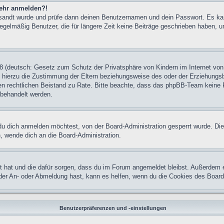
 mehr anmelden?!
ugesandt wurde und prüfe dann deinen Benutzernamen und dein Passwort. Es ka
egelmäßig Benutzer, die für längere Zeit keine Beiträge geschrieben haben, u
 (deutsch: Gesetz zum Schutz der Privatsphäre von Kindern im Internet von 
hierzu die Zustimmung der Eltern beziehungsweise des oder der Erziehungsber
einen rechtlichen Beistand zu Rate. Bitte beachte, dass das phpBB-Team keine 
n behandelt werden.
u dich anmelden möchtest, von der Board-Administration gesperrt wurde. Die
 wende dich an die Board-Administration.
lt hat und die dafür sorgen, dass du im Forum angemeldet bleibst. Außerdem 
 der An- oder Abmeldung hast, kann es helfen, wenn du die Cookies des Board
Benutzerpräferenzen und -einstellungen