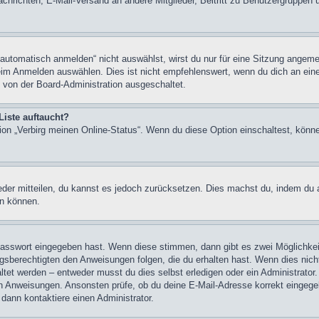
chrichten, E-Mail-Versand an andere Mitglieder, Beitritt zu Benutzergruppen u
tomatisch anmelden“ nicht auswählst, wirst du nur für eine Sitzung angeme
im Anmelden auswählen. Dies ist nicht empfehlenswert, wenn du dich an einem
 von der Board-Administration ausgeschaltet.
Liste auftaucht?
tion „Verbirg meinen Online-Status“. Wenn du diese Option einschaltest, könn
ieder mitteilen, du kannst es jedoch zurücksetzen. Dies machst du, indem du
en können.
 Passwort eingegeben hast. Wenn diese stimmen, dann gibt es zwei Möglichk
ngsberechtigten den Anweisungen folgen, die du erhalten hast. Wenn dies nicht 
et werden – entweder musst du dies selbst erledigen oder ein Administrator. Be
nen Anweisungen. Ansonsten prüfe, ob du deine E-Mail-Adresse korrekt eingeg
 dann kontaktiere einen Administrator.