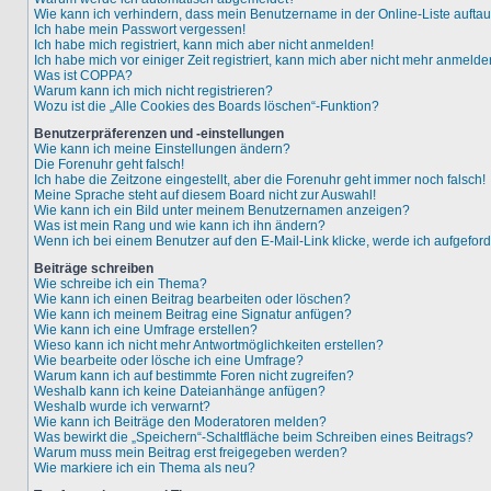
Wie kann ich verhindern, dass mein Benutzername in der Online-Liste aufta
Ich habe mein Passwort vergessen!
Ich habe mich registriert, kann mich aber nicht anmelden!
Ich habe mich vor einiger Zeit registriert, kann mich aber nicht mehr anmelde
Was ist COPPA?
Warum kann ich mich nicht registrieren?
Wozu ist die „Alle Cookies des Boards löschen“-Funktion?
Benutzerpräferenzen und -einstellungen
Wie kann ich meine Einstellungen ändern?
Die Forenuhr geht falsch!
Ich habe die Zeitzone eingestellt, aber die Forenuhr geht immer noch falsch!
Meine Sprache steht auf diesem Board nicht zur Auswahl!
Wie kann ich ein Bild unter meinem Benutzernamen anzeigen?
Was ist mein Rang und wie kann ich ihn ändern?
Wenn ich bei einem Benutzer auf den E-Mail-Link klicke, werde ich aufgefor
Beiträge schreiben
Wie schreibe ich ein Thema?
Wie kann ich einen Beitrag bearbeiten oder löschen?
Wie kann ich meinem Beitrag eine Signatur anfügen?
Wie kann ich eine Umfrage erstellen?
Wieso kann ich nicht mehr Antwortmöglichkeiten erstellen?
Wie bearbeite oder lösche ich eine Umfrage?
Warum kann ich auf bestimmte Foren nicht zugreifen?
Weshalb kann ich keine Dateianhänge anfügen?
Weshalb wurde ich verwarnt?
Wie kann ich Beiträge den Moderatoren melden?
Was bewirkt die „Speichern“-Schaltfläche beim Schreiben eines Beitrags?
Warum muss mein Beitrag erst freigegeben werden?
Wie markiere ich ein Thema als neu?