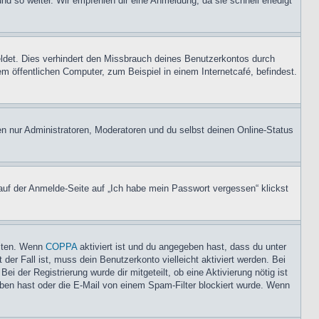
nd so weiter. Wir empfehlen dir eine Anmeldung, da sie schnell erledigt
ldet. Dies verhindert den Missbrauch deines Benutzerkontos durch
 öffentlichen Computer, zum Beispiel in einem Internetcafé, befindest.
en nur Administratoren, Moderatoren und du selbst deinen Online-Status
 auf der Anmelde-Seite auf „Ich habe mein Passwort vergessen“ klickst
eiten. Wenn
COPPA
aktiviert ist und du angegeben hast, dass du unter
der Fall ist, muss dein Benutzerkonto vielleicht aktiviert werden. Bei
i der Registrierung wurde dir mitgeteilt, ob eine Aktivierung nötig ist
eben hast oder die E-Mail von einem Spam-Filter blockiert wurde. Wenn