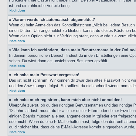
Funktionen, die Gäste nicht haben: zum Beispiel Avatarbilder, Private Na
ist und dir zahlreiche Vorteile bringt.
Nach oben
» Warum werde ich automatisch abgemeldet?
Wenn du beim Anmelden das Kontrollkästchen „Mich bei jedem Besuch au
einen Dritten. Um angemeldet zu bleiben, kannst du dieses Kästchen be
Wenn diese Option nicht zur Verfügung steht, dann wurde sie vermutlich
Nach oben
» Wie kann ich verhindern, dass mein Benutzername in der Online-
In deinem persönlichen Bereich findest du in den Einstellungen eine Op
sehen. Du wirst dann als unsichtbarer Besucher gezählt.
Nach oben
» Ich habe mein Passwort vergessen!
Das ist nicht schlimm! Wir können dir zwar dein altes Passwort nicht w
und den Anweisungen folgst. So solltest du dich schnell wieder anmeld
Nach oben
» Ich habe mich registriert, kann mich aber nicht anmelden!
Überprüfe zuerst, ob du den richtigen Benutzernamen und das richtige
13 Jahre alt bist, musst du bzw. einer deiner Eltern oder deiner Erziehu
einigen Boards müssen alle neu angemeldeten Mitglieder erst freigeschalt
oder nicht. Wenn du eine E-Mail erhalten hast, folge den dort enthalte
du dir sicher bist, dass deine E-Mail-Adresse korrekt eingegeben wurde,
Nach oben