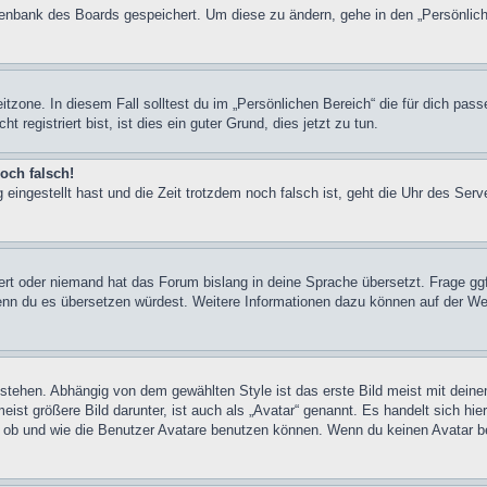
atenbank des Boards gespeichert. Um diese zu ändern, gehe in den „Persönlich
itzone. In diesem Fall solltest du im „Persönlichen Bereich“ die für dich pass
registriert bist, ist dies ein guter Grund, dies jetzt zu tun.
och falsch!
 eingestellt hast und die Zeit trotzdem noch falsch ist, geht die Uhr des Serv
iert oder niemand hat das Forum bislang in deine Sprache übersetzt. Frage ggf
n, wenn du es übersetzen würdest. Weitere Informationen dazu können auf der
stehen. Abhängig von dem gewählten Style ist das erste Bild meist mit deine
st größere Bild darunter, ist auch als „Avatar“ genannt. Es handelt sich hie
, ob und wie die Benutzer Avatare benutzen können. Wenn du keinen Avatar be