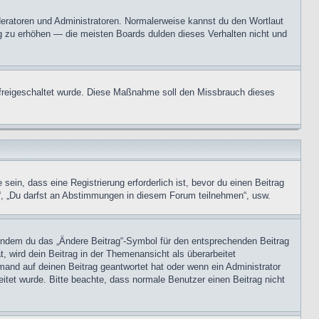
oderatoren und Administratoren. Normalerweise kannst du den Wortlaut
ng zu erhöhen — die meisten Boards dulden dieses Verhalten nicht und
on freigeschaltet wurde. Diese Maßnahme soll den Missbrauch dieses
in, dass eine Registrierung erforderlich ist, bevor du einen Beitrag
n“, „Du darfst an Abstimmungen in diesem Forum teilnehmen“, usw.
, indem du das „Ändere Beitrag“-Symbol für den entsprechenden Beitrag
t, wird dein Beitrag in der Themenansicht als überarbeitet
mand auf deinen Beitrag geantwortet hat oder wenn ein Administrator
beitet wurde. Bitte beachte, dass normale Benutzer einen Beitrag nicht