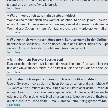
Funktionen, die Gäste nicht haben: zum Beispiel Avatarbilder, Private Na
ist und dir zahlreiche Vorteile bringt.
Nach oben
» Warum werde ich automatisch abgemeldet?
Wenn du beim Anmelden das Kontrollkästchen „Mich bei jedem Besuch au
einen Dritten. Um angemeldet zu bleiben, kannst du dieses Kästchen be
Wenn diese Option nicht zur Verfügung steht, dann wurde sie vermutlich
Nach oben
» Wie kann ich verhindern, dass mein Benutzername in der Online-
In deinem persönlichen Bereich findest du in den Einstellungen eine Op
sehen. Du wirst dann als unsichtbarer Besucher gezählt.
Nach oben
» Ich habe mein Passwort vergessen!
Das ist nicht schlimm! Wir können dir zwar dein altes Passwort nicht w
und den Anweisungen folgst. So solltest du dich schnell wieder anmeld
Nach oben
» Ich habe mich registriert, kann mich aber nicht anmelden!
Überprüfe zuerst, ob du den richtigen Benutzernamen und das richtige
13 Jahre alt bist, musst du bzw. einer deiner Eltern oder deiner Erziehu
einigen Boards müssen alle neu angemeldeten Mitglieder erst freigeschalt
oder nicht. Wenn du eine E-Mail erhalten hast, folge den dort enthalte
du dir sicher bist, dass deine E-Mail-Adresse korrekt eingegeben wurde,
Nach oben