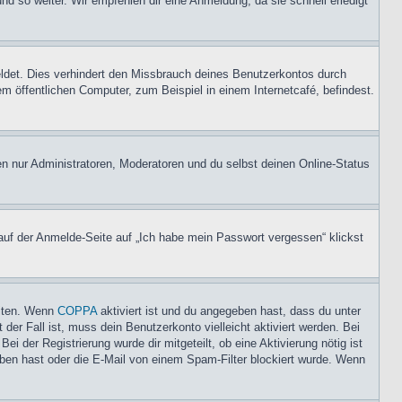
nd so weiter. Wir empfehlen dir eine Anmeldung, da sie schnell erledigt
ldet. Dies verhindert den Missbrauch deines Benutzerkontos durch
 öffentlichen Computer, zum Beispiel in einem Internetcafé, befindest.
en nur Administratoren, Moderatoren und du selbst deinen Online-Status
 auf der Anmelde-Seite auf „Ich habe mein Passwort vergessen“ klickst
eiten. Wenn
COPPA
aktiviert ist und du angegeben hast, dass du unter
der Fall ist, muss dein Benutzerkonto vielleicht aktiviert werden. Bei
i der Registrierung wurde dir mitgeteilt, ob eine Aktivierung nötig ist
eben hast oder die E-Mail von einem Spam-Filter blockiert wurde. Wenn