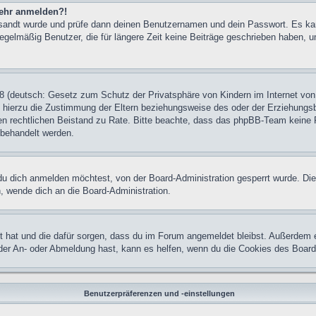
 mehr anmelden?!
ugesandt wurde und prüfe dann deinen Benutzernamen und dein Passwort. Es ka
egelmäßig Benutzer, die für längere Zeit keine Beiträge geschrieben haben, u
 (deutsch: Gesetz zum Schutz der Privatsphäre von Kindern im Internet von 
hierzu die Zustimmung der Eltern beziehungsweise des oder der Erziehungsber
einen rechtlichen Beistand zu Rate. Bitte beachte, dass das phpBB-Team keine 
n behandelt werden.
u dich anmelden möchtest, von der Board-Administration gesperrt wurde. Die
 wende dich an die Board-Administration.
lt hat und die dafür sorgen, dass du im Forum angemeldet bleibst. Außerdem 
 der An- oder Abmeldung hast, kann es helfen, wenn du die Cookies des Board
Benutzerpräferenzen und -einstellungen