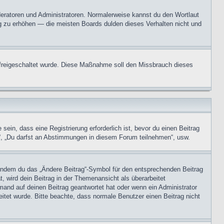
oderatoren und Administratoren. Normalerweise kannst du den Wortlaut
ng zu erhöhen — die meisten Boards dulden dieses Verhalten nicht und
on freigeschaltet wurde. Diese Maßnahme soll den Missbrauch dieses
in, dass eine Registrierung erforderlich ist, bevor du einen Beitrag
n“, „Du darfst an Abstimmungen in diesem Forum teilnehmen“, usw.
, indem du das „Ändere Beitrag“-Symbol für den entsprechenden Beitrag
t, wird dein Beitrag in der Themenansicht als überarbeitet
mand auf deinen Beitrag geantwortet hat oder wenn ein Administrator
beitet wurde. Bitte beachte, dass normale Benutzer einen Beitrag nicht