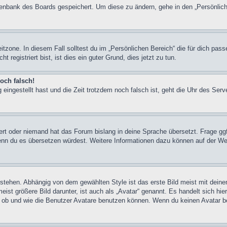
atenbank des Boards gespeichert. Um diese zu ändern, gehe in den „Persönlich
itzone. In diesem Fall solltest du im „Persönlichen Bereich“ die für dich pass
registriert bist, ist dies ein guter Grund, dies jetzt zu tun.
och falsch!
 eingestellt hast und die Zeit trotzdem noch falsch ist, geht die Uhr des Serv
iert oder niemand hat das Forum bislang in deine Sprache übersetzt. Frage ggf
n, wenn du es übersetzen würdest. Weitere Informationen dazu können auf der
stehen. Abhängig von dem gewählten Style ist das erste Bild meist mit deine
st größere Bild darunter, ist auch als „Avatar“ genannt. Es handelt sich hie
, ob und wie die Benutzer Avatare benutzen können. Wenn du keinen Avatar be