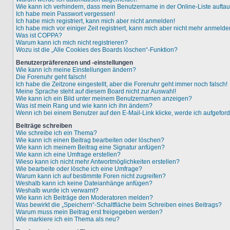
Wie kann ich verhindern, dass mein Benutzername in der Online-Liste aufta
Ich habe mein Passwort vergessen!
Ich habe mich registriert, kann mich aber nicht anmelden!
Ich habe mich vor einiger Zeit registriert, kann mich aber nicht mehr anmelde
Was ist COPPA?
Warum kann ich mich nicht registrieren?
Wozu ist die „Alle Cookies des Boards löschen“-Funktion?
Benutzerpräferenzen und -einstellungen
Wie kann ich meine Einstellungen ändern?
Die Forenuhr geht falsch!
Ich habe die Zeitzone eingestellt, aber die Forenuhr geht immer noch falsch!
Meine Sprache steht auf diesem Board nicht zur Auswahl!
Wie kann ich ein Bild unter meinem Benutzernamen anzeigen?
Was ist mein Rang und wie kann ich ihn ändern?
Wenn ich bei einem Benutzer auf den E-Mail-Link klicke, werde ich aufgefor
Beiträge schreiben
Wie schreibe ich ein Thema?
Wie kann ich einen Beitrag bearbeiten oder löschen?
Wie kann ich meinem Beitrag eine Signatur anfügen?
Wie kann ich eine Umfrage erstellen?
Wieso kann ich nicht mehr Antwortmöglichkeiten erstellen?
Wie bearbeite oder lösche ich eine Umfrage?
Warum kann ich auf bestimmte Foren nicht zugreifen?
Weshalb kann ich keine Dateianhänge anfügen?
Weshalb wurde ich verwarnt?
Wie kann ich Beiträge den Moderatoren melden?
Was bewirkt die „Speichern“-Schaltfläche beim Schreiben eines Beitrags?
Warum muss mein Beitrag erst freigegeben werden?
Wie markiere ich ein Thema als neu?