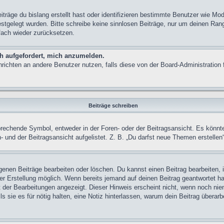
träge du bislang erstellt hast oder identifizieren bestimmte Benutzer wie M
festgelegt wurden. Bitte schreibe keine sinnlosen Beiträge, nur um deinen Ra
fach wieder zurücksetzen.
ch aufgefordert, mich anzumelden.
achrichten an andere Benutzer nutzen, falls diese von der Board-Administrati
Beiträge schreiben
chende Symbol, entweder in der Foren- oder der Beitragsansicht. Es könnte se
 und der Beitragsansicht aufgelistet. Z. B. „Du darfst neue Themen erstelle
igenen Beiträge bearbeiten oder löschen. Du kannst einen Beitrag bearbeiten
ner Erstellung möglich. Wenn bereits jemand auf deinen Beitrag geantwortet ha
t der Bearbeitungen angezeigt. Dieser Hinweis erscheint nicht, wenn noch nie
ls sie es für nötig halten, eine Notiz hinterlassen, warum dein Beitrag überar