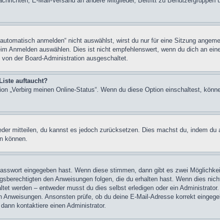
chrichten, E-Mail-Versand an andere Mitglieder, Beitritt zu Benutzergruppen u
tomatisch anmelden“ nicht auswählst, wirst du nur für eine Sitzung angeme
im Anmelden auswählen. Dies ist nicht empfehlenswert, wenn du dich an einem
 von der Board-Administration ausgeschaltet.
Liste auftaucht?
tion „Verbirg meinen Online-Status“. Wenn du diese Option einschaltest, könn
ieder mitteilen, du kannst es jedoch zurücksetzen. Dies machst du, indem du
en können.
 Passwort eingegeben hast. Wenn diese stimmen, dann gibt es zwei Möglichk
ngsberechtigten den Anweisungen folgen, die du erhalten hast. Wenn dies nicht 
et werden – entweder musst du dies selbst erledigen oder ein Administrator. Be
nen Anweisungen. Ansonsten prüfe, ob du deine E-Mail-Adresse korrekt eingeg
 dann kontaktiere einen Administrator.