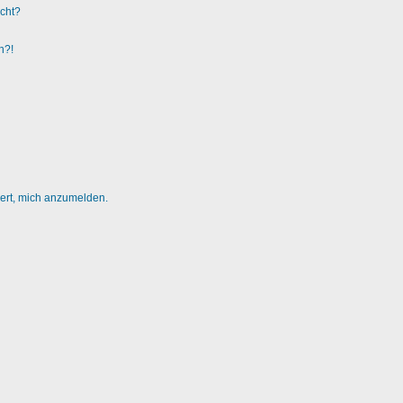
ucht?
n?!
dert, mich anzumelden.