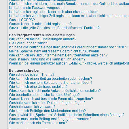
Wie kann ich verhindern, dass mein Benutzername in der Online-Liste aufta
Ich habe mein Passwort vergessen!
Ich habe mich registriert, kann mich aber nicht anmelden!
Ich habe mich vor einiger Zeit registriert, kann mich aber nicht mehr anmelde
Was ist COPPA?
Warum kann ich mich nicht registrieren?
Wozu ist die „Alle Cookies des Boards löschen“-Funktion?
Benutzerpräferenzen und -einstellungen
Wie kann ich meine Einstellungen ändern?
Die Forenuhr geht falsch!
Ich habe die Zeitzone eingestellt, aber die Forenuhr geht immer noch falsch!
Meine Sprache steht auf diesem Board nicht zur Auswahl!
Wie kann ich ein Bild unter meinem Benutzernamen anzeigen?
Was ist mein Rang und wie kann ich ihn ändern?
Wenn ich bei einem Benutzer auf den E-Mail-Link klicke, werde ich aufgefor
Beiträge schreiben
Wie schreibe ich ein Thema?
Wie kann ich einen Beitrag bearbeiten oder löschen?
Wie kann ich meinem Beitrag eine Signatur anfügen?
Wie kann ich eine Umfrage erstellen?
Wieso kann ich nicht mehr Antwortmöglichkeiten erstellen?
Wie bearbeite oder lösche ich eine Umfrage?
Warum kann ich auf bestimmte Foren nicht zugreifen?
Weshalb kann ich keine Dateianhänge anfügen?
Weshalb wurde ich verwarnt?
Wie kann ich Beiträge den Moderatoren melden?
Was bewirkt die „Speichern“-Schaltfläche beim Schreiben eines Beitrags?
Warum muss mein Beitrag erst freigegeben werden?
Wie markiere ich ein Thema als neu?