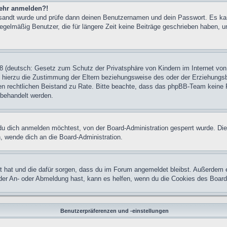
 mehr anmelden?!
ugesandt wurde und prüfe dann deinen Benutzernamen und dein Passwort. Es ka
egelmäßig Benutzer, die für längere Zeit keine Beiträge geschrieben haben, u
 (deutsch: Gesetz zum Schutz der Privatsphäre von Kindern im Internet von 
hierzu die Zustimmung der Eltern beziehungsweise des oder der Erziehungsber
einen rechtlichen Beistand zu Rate. Bitte beachte, dass das phpBB-Team keine 
n behandelt werden.
u dich anmelden möchtest, von der Board-Administration gesperrt wurde. Die
 wende dich an die Board-Administration.
lt hat und die dafür sorgen, dass du im Forum angemeldet bleibst. Außerdem 
 der An- oder Abmeldung hast, kann es helfen, wenn du die Cookies des Board
Benutzerpräferenzen und -einstellungen