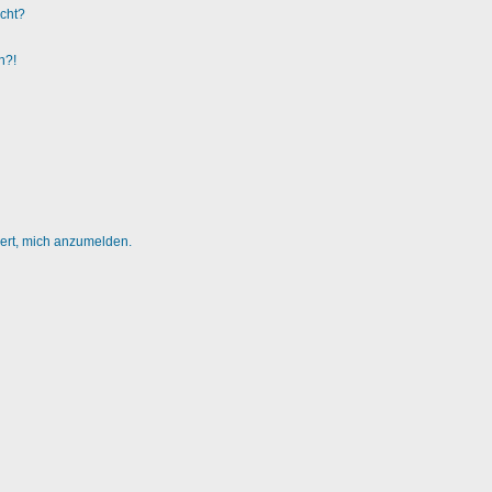
ucht?
n?!
dert, mich anzumelden.