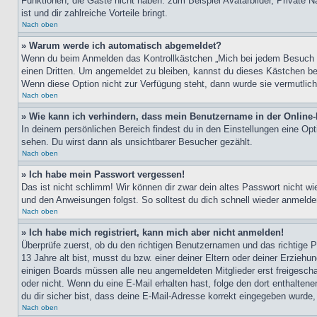
Funktionen, die Gäste nicht haben: zum Beispiel Avatarbilder, Private Na
ist und dir zahlreiche Vorteile bringt.
Nach oben
» Warum werde ich automatisch abgemeldet?
Wenn du beim Anmelden das Kontrollkästchen „Mich bei jedem Besuch au
einen Dritten. Um angemeldet zu bleiben, kannst du dieses Kästchen be
Wenn diese Option nicht zur Verfügung steht, dann wurde sie vermutlich
Nach oben
» Wie kann ich verhindern, dass mein Benutzername in der Online-
In deinem persönlichen Bereich findest du in den Einstellungen eine Op
sehen. Du wirst dann als unsichtbarer Besucher gezählt.
Nach oben
» Ich habe mein Passwort vergessen!
Das ist nicht schlimm! Wir können dir zwar dein altes Passwort nicht w
und den Anweisungen folgst. So solltest du dich schnell wieder anmeld
Nach oben
» Ich habe mich registriert, kann mich aber nicht anmelden!
Überprüfe zuerst, ob du den richtigen Benutzernamen und das richtige
13 Jahre alt bist, musst du bzw. einer deiner Eltern oder deiner Erziehu
einigen Boards müssen alle neu angemeldeten Mitglieder erst freigeschalt
oder nicht. Wenn du eine E-Mail erhalten hast, folge den dort enthalte
du dir sicher bist, dass deine E-Mail-Adresse korrekt eingegeben wurde,
Nach oben