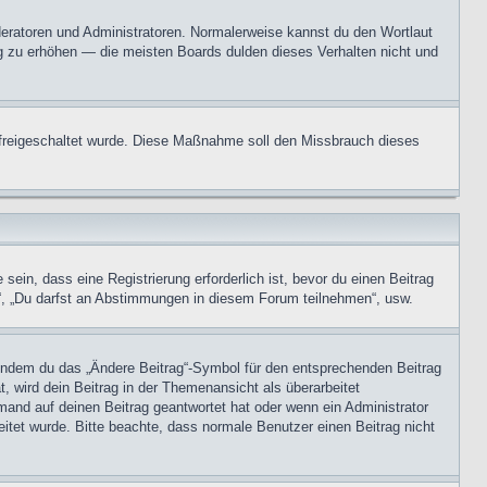
oderatoren und Administratoren. Normalerweise kannst du den Wortlaut
ng zu erhöhen — die meisten Boards dulden dieses Verhalten nicht und
on freigeschaltet wurde. Diese Maßnahme soll den Missbrauch dieses
in, dass eine Registrierung erforderlich ist, bevor du einen Beitrag
n“, „Du darfst an Abstimmungen in diesem Forum teilnehmen“, usw.
, indem du das „Ändere Beitrag“-Symbol für den entsprechenden Beitrag
t, wird dein Beitrag in der Themenansicht als überarbeitet
mand auf deinen Beitrag geantwortet hat oder wenn ein Administrator
beitet wurde. Bitte beachte, dass normale Benutzer einen Beitrag nicht