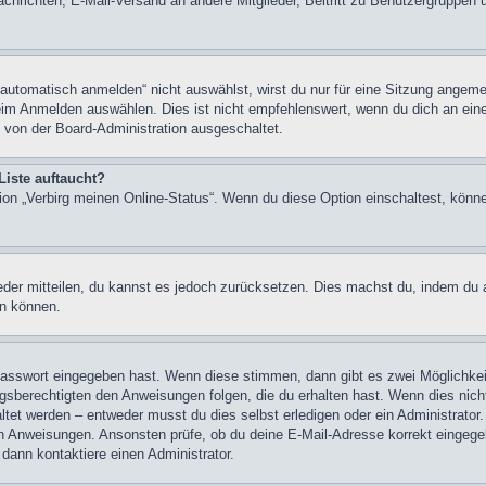
chrichten, E-Mail-Versand an andere Mitglieder, Beitritt zu Benutzergruppen u
tomatisch anmelden“ nicht auswählst, wirst du nur für eine Sitzung angeme
im Anmelden auswählen. Dies ist nicht empfehlenswert, wenn du dich an einem
 von der Board-Administration ausgeschaltet.
Liste auftaucht?
tion „Verbirg meinen Online-Status“. Wenn du diese Option einschaltest, könn
ieder mitteilen, du kannst es jedoch zurücksetzen. Dies machst du, indem du
en können.
 Passwort eingegeben hast. Wenn diese stimmen, dann gibt es zwei Möglichk
ngsberechtigten den Anweisungen folgen, die du erhalten hast. Wenn dies nicht 
et werden – entweder musst du dies selbst erledigen oder ein Administrator. Be
nen Anweisungen. Ansonsten prüfe, ob du deine E-Mail-Adresse korrekt eingeg
 dann kontaktiere einen Administrator.