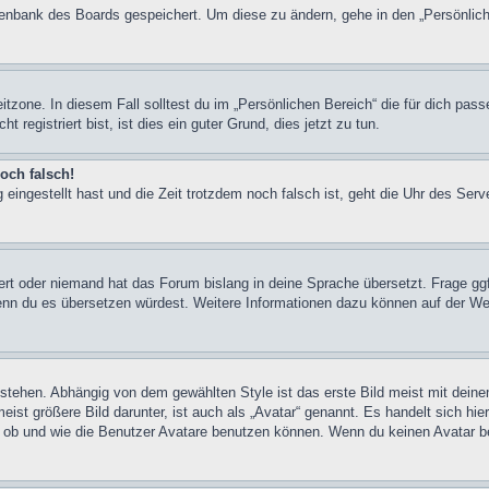
atenbank des Boards gespeichert. Um diese zu ändern, gehe in den „Persönlich
itzone. In diesem Fall solltest du im „Persönlichen Bereich“ die für dich pass
registriert bist, ist dies ein guter Grund, dies jetzt zu tun.
och falsch!
 eingestellt hast und die Zeit trotzdem noch falsch ist, geht die Uhr des Serv
iert oder niemand hat das Forum bislang in deine Sprache übersetzt. Frage ggf
n, wenn du es übersetzen würdest. Weitere Informationen dazu können auf der
stehen. Abhängig von dem gewählten Style ist das erste Bild meist mit deine
st größere Bild darunter, ist auch als „Avatar“ genannt. Es handelt sich hie
, ob und wie die Benutzer Avatare benutzen können. Wenn du keinen Avatar be