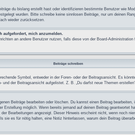
träge du bislang erstellt hast oder identifizieren bestimmte Benutzer wie M
festgelegt wurden. Bitte schreibe keine sinnlosen Beiträge, nur um deinen Ra
fach wieder zurücksetzen.
ch aufgefordert, mich anzumelden.
achrichten an andere Benutzer nutzen, falls diese von der Board-Administrati
Beiträge schreiben
chende Symbol, entweder in der Foren- oder der Beitragsansicht. Es könnte se
 und der Beitragsansicht aufgelistet. Z. B. „Du darfst neue Themen erstelle
igenen Beiträge bearbeiten oder löschen. Du kannst einen Beitrag bearbeiten
ner Erstellung möglich. Wenn bereits jemand auf deinen Beitrag geantwortet ha
t der Bearbeitungen angezeigt. Dieser Hinweis erscheint nicht, wenn noch nie
ls sie es für nötig halten, eine Notiz hinterlassen, warum dein Beitrag überar