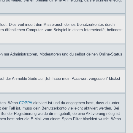
nd so weiter. Wir empfehlen dir eine Anmeldung, da sie schnell erledigt
ldet. Dies verhindert den Missbrauch deines Benutzerkontos durch
 öffentlichen Computer, zum Beispiel in einem Internetcafé, befindest.
en nur Administratoren, Moderatoren und du selbst deinen Online-Status
 auf der Anmelde-Seite auf „Ich habe mein Passwort vergessen“ klickst
eiten. Wenn
COPPA
aktiviert ist und du angegeben hast, dass du unter
der Fall ist, muss dein Benutzerkonto vielleicht aktiviert werden. Bei
i der Registrierung wurde dir mitgeteilt, ob eine Aktivierung nötig ist
eben hast oder die E-Mail von einem Spam-Filter blockiert wurde. Wenn